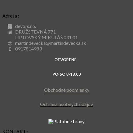
Adresa :
devo, s.r.o.
DRUŽSTEVNÁ 771
LIPTOVSKÝ MIKULÁŠ 031 01
martindevecka@martindevecka.sk
0917814983
OTVORENÉ :
PO-SO 8-18:00
Obchodné podmienky
Ochrana osobných údajov
KONTAKT :