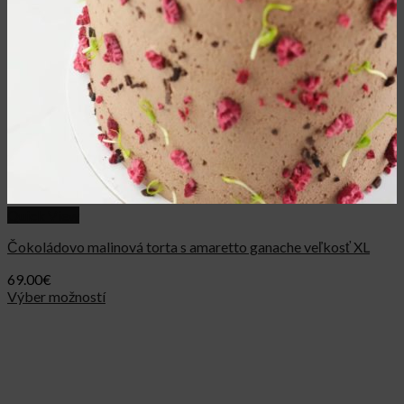
Quick View
Čokoládovo malinová torta s amaretto ganache veľkosť XL
69.00
€
Výber možností