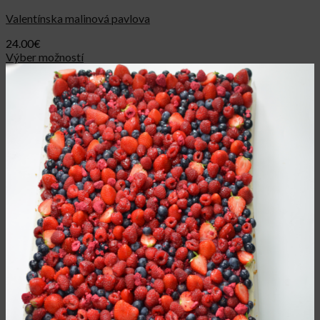
Valentínska malinová pavlova
24.00
€
Výber možností