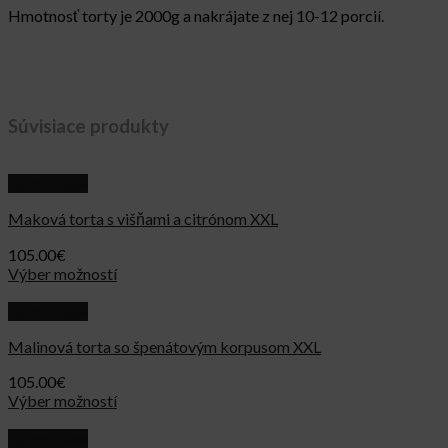
Hmotnosť torty je 2000g a nakrájate z nej 10-12 porcií.
Súvisiace produkty
Quick View
Maková torta s višňami a citrónom XXL
105.00
€
Výber možností
Quick View
Malinová torta so špenátovým korpusom XXL
105.00
€
Výber možností
Quick View