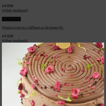
69.00
€
Výber možností
Quick View
Maková torta s višňami a citrónom XL
69.00
€
Výber možností