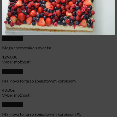
Quick View
Mega cheesecake s ovocím
129.00
€
Výber možností
Quick View
Malinová torta so špenátovým korpusom
49.00
€
Výber možností
Quick View
Malinová torta so špenátovým korpusom XL