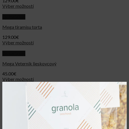
129.00
€
Výber možností
Quick View
Mega tiramisu torta
129.00
€
Výber možností
Quick View
Mega Veterník lieskovcový
45.00
€
Výber možností