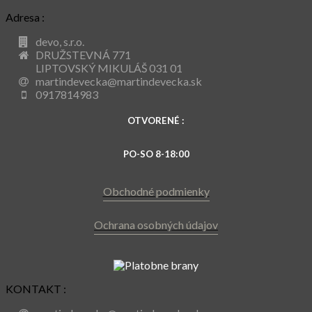
Adresa :
devo, s.r.o.
DRUŽSTEVNÁ 771
LIPTOVSKÝ MIKULÁŠ 031 01
martindevecka@martindevecka.sk
0917814983
OTVORENÉ :
PO-SO 8-18:00
Obchodné podmienky
Ochrana osobných údajov
KONTAKT :