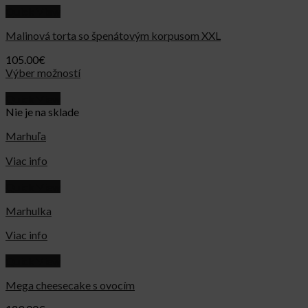
Quick View
Malinová torta so špenátovým korpusom XXL
105.00
€
Výber možností
Quick View
Nie je na sklade
Marhuľa
Viac info
Quick View
Marhulka
Viac info
Quick View
Mega cheesecake s ovocím