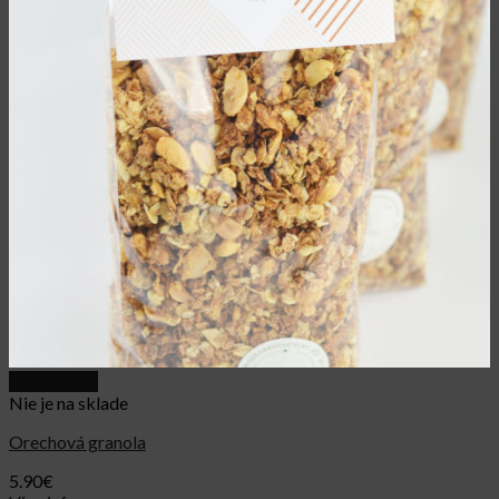
Quick View
Nie je na sklade
Orechová granola
5.90
€