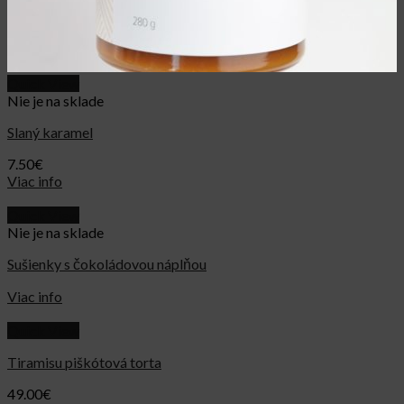
Quick View
Nie je na sklade
Slaný karamel
7.50
€
Viac info
Quick View
Nie je na sklade
Sušienky s čokoládovou náplňou
Viac info
Quick View
Tiramisu piškótová torta
49.00
€