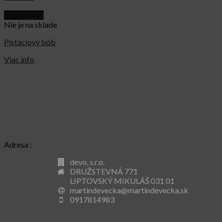
Quick View
Nie je na sklade
Pistáciový bôb
Viac info
Adresa :
devo, s.r.o.
DRUŽSTEVNÁ 771
LIPTOVSKÝ MIKULÁŠ 031 01
martindevecka@martindevecka.sk
0917814983