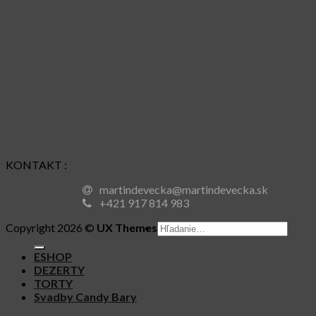
KONTAKT :
martindevecka@martindevecka.sk
+421 917 814 983
Hľadať:
Copyright 2026 ©
UX Themes
ESHOP
DEZERTY
TORTY
Svadby Candy Bary