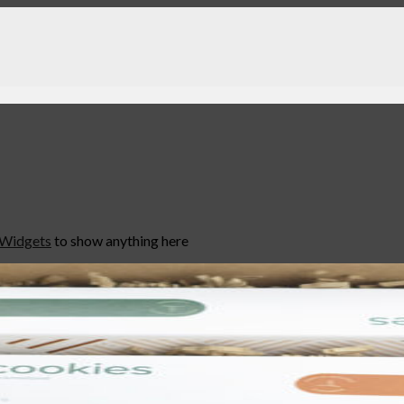
 Widgets
to show anything here