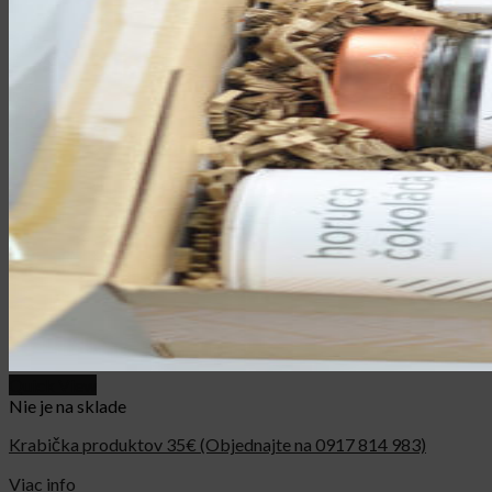
Quick View
Nie je na sklade
Krabička produktov 35€ (Objednajte na 0917 814 983)
Viac info